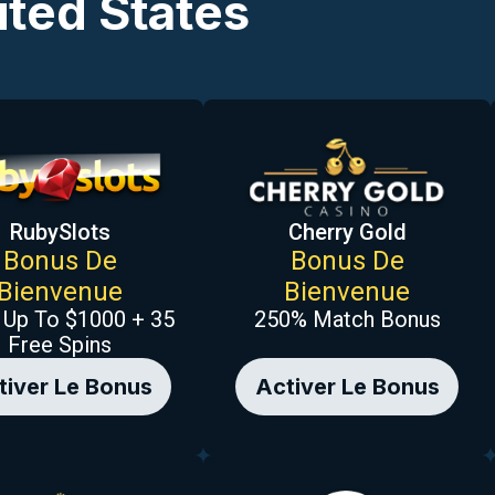
ited States
RubySlots
Cherry Gold
Bonus De
Bonus De
Bienvenue
Bienvenue
Up To $1000 + 35
250% Match Bonus
Free Spins
tiver Le Bonus
Activer Le Bonus