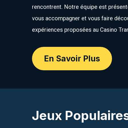
rencontrent. Notre équipe est présent
vous accompagner et vous faire découv
expériences proposées au Casino Tra
En Savoir Plus
Jeux Populaire