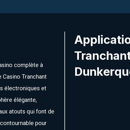
Applicati
Tranchan
asino complète à
Dunkerqu
le Casino Tranchant
s électroniques et
phère élégante,
aux atouts qui font de
ncontournable pour