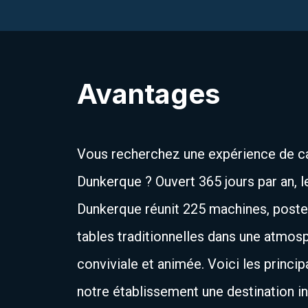
Avantages
Vous recherchez une expérience de c
Dunkerque ? Ouvert 365 jours par an, 
Dunkerque réunit 225 machines, poste
tables traditionnelles dans une atmos
conviviale et animée. Voici les princip
notre établissement une destination i