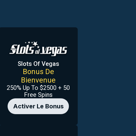
Slots Of Vegas
Bonus De
Bienvenue
250% Up To $2500 + 50
Free Spins
Activer Le Bonus