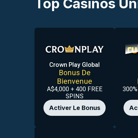
Top Casinos
Un
Crown Play Global
Bonus De
Bienvenue
A$4,000 + 400 FREE
300% 
SPINS
Activer Le Bonus
Ac