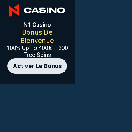
N1 Casino
Bonus De
Bienvenue
100% Up To 400€ + 200
Free Spins
Activer Le Bonus