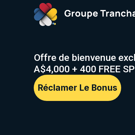
Offre de bienvenue exc
A$4,000 + 400 FREE S
Réclamer Le Bonus